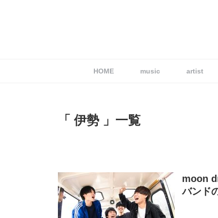
HOME
music
artist
「 伊勢 」一覧
moon
バンド