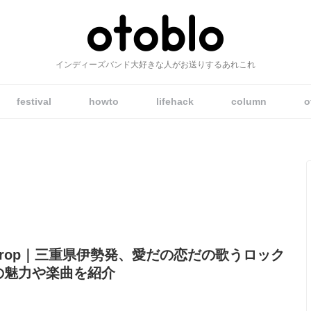
インディーズバンド大好きな人がお送りするあれこれ
HOME
festival
howto
lifehack
column
o
music
artist
festival
howto
lifehack
 drop｜三重県伊勢発、愛だの恋だの歌うロック
の魅力や楽曲を紹介
column