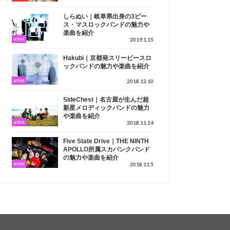
しらぬい｜岐阜県出身の3ピー
ス・マスロックバンドの魅力や
楽曲を紹介
artist
2019.1.15
Hakubi｜京都発スリーピースロ
ックバンドの魅力や楽曲を紹介
artist
2018.12.10
SideChest｜名古屋が生んだ超
新星メロディックバンドの魅力
や楽曲を紹介
artist
2018.11.14
Five State Drive｜THE NINTH
APOLLO所属スカパンクバンド​
の魅力や楽曲を紹介
artist
2018.11.5