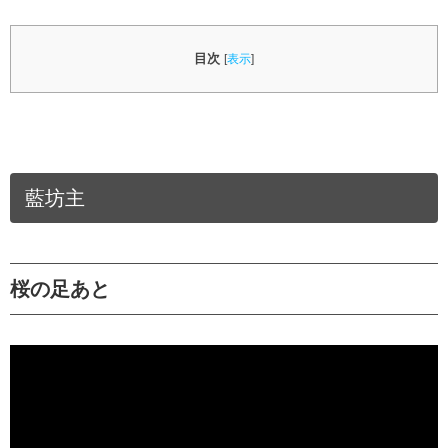
目次
[
表示
]
藍坊主
桜の足あと