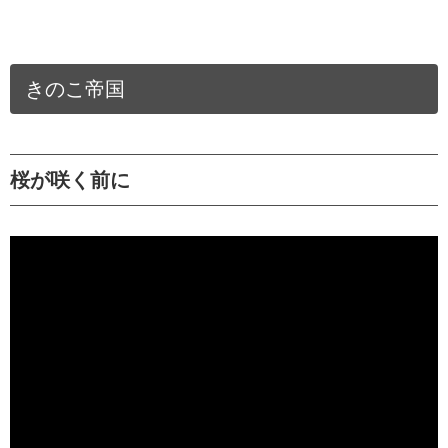
きのこ帝国
桜が咲く前に