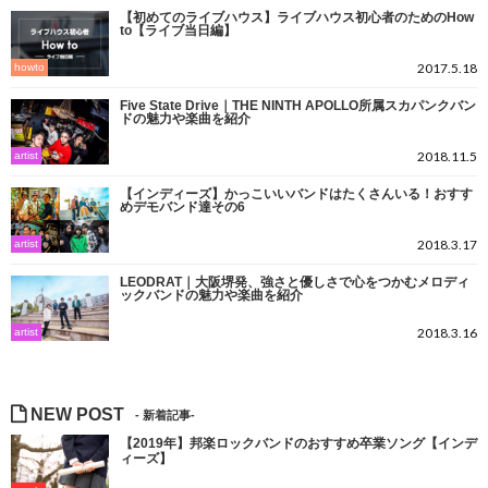
【初めてのライブハウス】ライブハウス初心者のためのHow
to【ライブ当日編】
2017.5.18
howto
Five State Drive｜THE NINTH APOLLO所属スカパンクバン
ド​の魅力や楽曲を紹介
2018.11.5
artist
【インディーズ】かっこいいバンドはたくさんいる！おすす
めデモバンド達その6
2018.3.17
artist
LEODRAT｜大阪堺発、強さと優しさで心をつかむメロディ
ックバンドの魅力や楽曲を紹介
2018.3.16
artist
NEW POST
【2019年】邦楽ロックバンドのおすすめ卒業ソング【インデ
ィーズ】