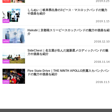
2019.3.25
music
しらぬい｜岐阜県出身の3ピース・マスロックバンドの魅力
や楽曲を紹介
2019.1.15
artist
Hakubi｜京都発スリーピースロックバンドの魅力や楽曲を紹
介
2018.12.10
artist
SideChest｜名古屋が生んだ超新星メロディックバンドの魅
力や楽曲を紹介
2018.11.14
artist
Five State Drive｜THE NINTH APOLLO所属スカパンクバン
ド​の魅力や楽曲を紹介
2018.11.5
artist