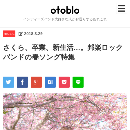
インディーズバンド大好きな人がお送りするあれこれ
HOME
music
2018.3.29
music
さくら、卒業、新生活…。邦楽ロック
バンドの春ソング特集
artist
festival
howto
lifehack
column