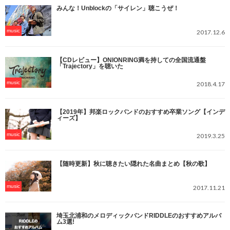
みんな！Unblockの「サイレン」聴こうぜ！
music
2017.12.6
【CDレビュー】ONIONRING満を持しての全国流通盤
「Trajectory」を聴いた
music
2018.4.17
【2019年】邦楽ロックバンドのおすすめ卒業ソング【インデ
ィーズ】
music
2019.3.25
【随時更新】秋に聴きたい隠れた名曲まとめ【秋の歌】
music
2017.11.21
埼玉北浦和のメロディックバンドRIDDLEのおすすめアルバ
ム3選!