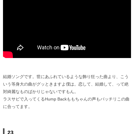
結婚ソングです。世にあふれているような飾り狂った曲より、こう
いう等身大の曲がグッときますよ僕は。恋して、結婚して、って絶
対綺麗なものばかりじゃないですもん。
ラスサビで入ってくるHump Backももちゃんの声もバッチリこの曲
に合ってます。
23