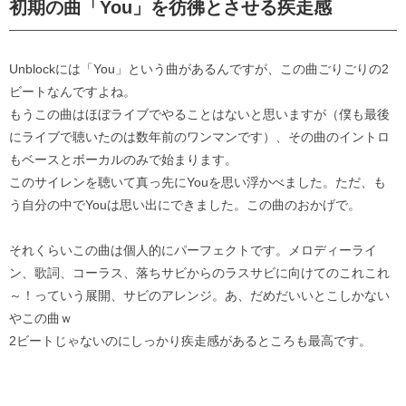
初期の曲「You」を彷彿とさせる疾走感
Unblockには「You」という曲があるんですが、この曲ごりごりの2
ビートなんですよね。
もうこの曲はほぼライブでやることはないと思いますが（僕も最後
にライブで聴いたのは数年前のワンマンです）、その曲のイントロ
もベースとボーカルのみで始まります。
このサイレンを聴いて真っ先にYouを思い浮かべました。ただ、も
う自分の中でYouは思い出にできました。この曲のおかげで。
それくらいこの曲は個人的にパーフェクトです。メロディーライ
ン、歌詞、コーラス、落ちサビからのラスサビに向けてのこれこれ
～！っていう展開、サビのアレンジ。あ、だめだいいとこしかない
やこの曲ｗ
2ビートじゃないのにしっかり疾走感があるところも最高です。