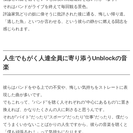
それはバンドがライブを終えて毎回観る景色。
評論家気どりの奴に偉そうに批評された後に通る、悔しい帰り道。
「逃した魚」といつか言わせる、という彼らの静かに燃える闘志を
感じられます。
人生でもがく人達全員に寄り添うUnblockの音
楽
彼らはバンドをやる上での不安や、悔しい気持ちをストレートに表
現した曲が多いです。
でもこれって、”バンド”を聴く人それぞれの”中心にあるもの”に置き
換えれば、かなりたくさんの人に刺さると思うんです。
それが”バイト”だったり”スポーツ”だったり”仕事”だったり。僕だっ
てうまくいかないことばかりの人生ですから、彼らの音楽を聴くと
「僕も頑張るわ！」って気持ちになります。