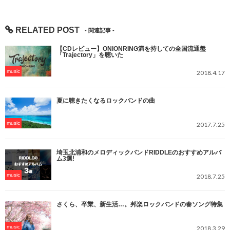
RELATED POST
【CDレビュー】ONIONRING満を持しての全国流通盤
「Trajectory」を聴いた
music
2018.4.17
夏に聴きたくなるロックバンドの曲
music
2017.7.25
埼玉北浦和のメロディックバンドRIDDLEのおすすめアルバ
ム3選!
music
2018.7.25
さくら、卒業、新生活…。邦楽ロックバンドの春ソング特集
music
2018.3.29