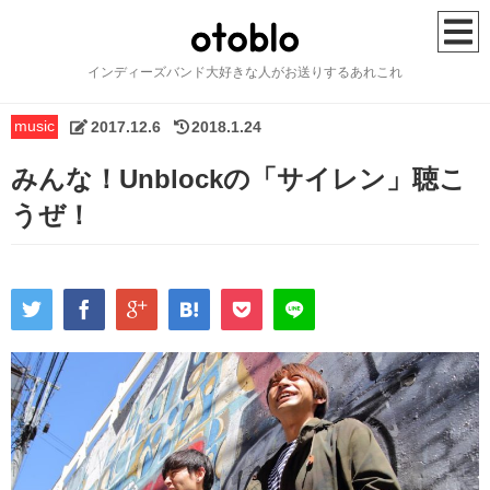
インディーズバンド大好きな人がお送りするあれこれ
HOME
music
2017.12.6
2018.1.24
music
みんな！Unblockの「サイレン」聴こ
うぜ！
artist
festival
howto
lifehack
column