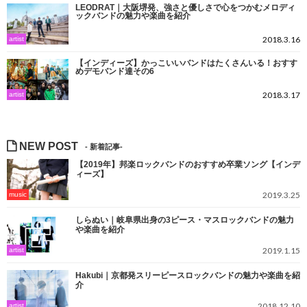
LEODRAT｜大阪堺発、強さと優しさで心をつかむメロディ
ックバンドの魅力や楽曲を紹介
2018.3.16
artist
【インディーズ】かっこいいバンドはたくさんいる！おすす
めデモバンド達その6
2018.3.17
artist
NEW POST
【2019年】邦楽ロックバンドのおすすめ卒業ソング【インデ
ィーズ】
2019.3.25
music
しらぬい｜岐阜県出身の3ピース・マスロックバンドの魅力
や楽曲を紹介
2019.1.15
artist
Hakubi｜京都発スリーピースロックバンドの魅力や楽曲を紹
介
2018.12.10
artist